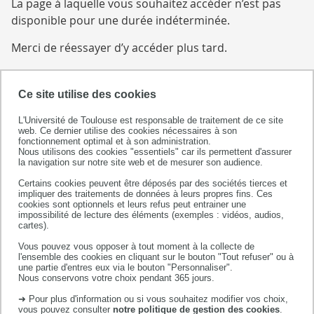
La page à laquelle vous souhaitez accéder n’est pas
disponible pour une durée indéterminée.
Merci de réessayer d’y accéder plus tard.
Ce site utilise des cookies
L'Université de Toulouse est responsable de traitement de ce site
web. Ce dernier utilise des cookies nécessaires à son
fonctionnement optimal et à son administration.
Nous utilisons des cookies "essentiels" car ils permettent d'assurer
la navigation sur notre site web et de mesurer son audience.
Certains cookies peuvent être déposés par des sociétés tierces et
Département d'odontologie
impliquer des traitements de données à leurs propres fins. Ces
cookies sont optionnels et leurs refus peut entrainer une
3, Chemin des Maraichers
impossibilité de lecture des éléments (exemples : vidéos, audios,
31062 Toulouse Cedex 9
cartes).
Tél. +33 (0)5 62 17 29 29
Vous pouvez vous opposer à tout moment à la collecte de
l'ensemble des cookies en cliquant sur le bouton "Tout refuser" ou à
Fax : +33 (0)5 61 25 47 19
une partie d'entres eux via le bouton "Personnaliser".
Email : dentaire.secretariat@univ-tlse3.fr
Nous conservons votre choix pendant 365 jours.
➜ Pour plus d'information ou si vous souhaitez modifier vos choix,
vous pouvez consulter
notre politique de gestion des cookies
.