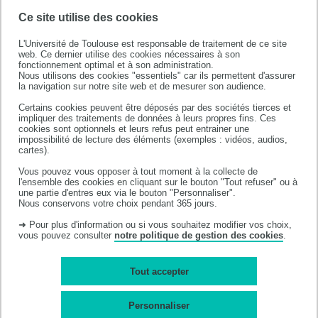
semestre, les 15% d'étudiants au bas du classement ne
Ce site utilise des cookies
seront pas admis à poursuivre en 2°semestre PACES.
L'Université de Toulouse est responsable de traitement de ce site
Ces étudiants (mais aussi ceux qui ne souhaiteraient
web. Ce dernier utilise des cookies nécessaires à son
pas poursuivre même s'ils ne font pas partie des 15%)
fonctionnement optimal et à son administration.
Nous utilisons des cookies "essentiels" car ils permettent d'assurer
pourront se réorienter vers différentes formations de
la navigation sur notre site web et de mesurer son audience.
l'UPS
(voir les possibilités de réorientation)
Certains cookies peuvent être déposés par des sociétés tierces et
impliquer des traitements de données à leurs propres fins. Ces
cookies sont optionnels et leurs refus peut entrainer une
impossibilité de lecture des éléments (exemples : vidéos, audios,
cartes).
Vous pouvez vous opposer à tout moment à la collecte de
l'ensemble des cookies en cliquant sur le bouton "Tout refuser" ou à
une partie d'entres eux via le bouton "Personnaliser".
Nous conservons votre choix pendant 365 jours.
➜ Pour plus d'information ou si vous souhaitez modifier vos choix,
vous pouvez consulter
notre politique de gestion des cookies
.
Tout accepter
Personnaliser