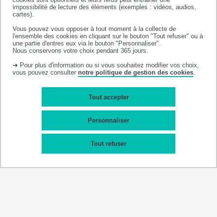
année. Il vous appartient de pouvoir être
impossibilité de lecture des éléments (exemples : vidéos, audios,
présent en cas de modification du planning.
cartes).
Vous pouvez vous opposer à tout moment à la collecte de
l'ensemble des cookies en cliquant sur le bouton "Tout refuser" ou à
une partie d'entres eux via le bouton "Personnaliser".
Nous conservons votre choix pendant 365 jours.
2ND SEMESTRE - SESSION 1
➜ Pour plus d'information ou si vous souhaitez modifier vos choix,
vous pouvez consulter
notre politique de gestion des cookies
.
Planning examens 2nd semestre
Tout accepter
SESSION 2
Personnaliser
Contrôles continus : semaine du lundi 15 au
Tout refuser
vendredi 19 juin 2026.
Planning détaillé
(mis à
jour au fur et à mesure de l'obtention de
nouvelles dates).
Contrôles terminaux : semaine du lundi 22 au
vendredi 26 juin 2026.
Planning des épreuves
terminales