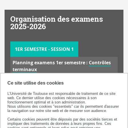
FORMATION
INITIALE
Organisation des examens
EXAMENS
2025-2026
1ER SEMESTRE - SESSION 1
Planning examens 1er semestre :
Contrôles
terminaux
Attention :
Ce site utilise des cookies
-mardi 19 décembre 2025 : créneaux de
secours pour les étudiants de 2e année et 3e
L'Université de Toulouse est responsable de traitement de ce site
web. Ce dernier utilise des cookies nécessaires à son
année. Il vous appartient de pouvoir être
fonctionnement optimal et à son administration.
Nous utilisons des cookies "essentiels" car ils permettent d'assurer
présent en cas de modification du planning.
la navigation sur notre site web et de mesurer son audience.
-vendredi 19 décembre 2025 : créneaux de
Certains cookies peuvent être déposés par des sociétés tierces et
secours pour les étudiants de 2e/3e/4e/5e/6e
impliquer des traitements de données à leurs propres fins. Ces
cookies sont optionnels et leurs refus peut entrainer une