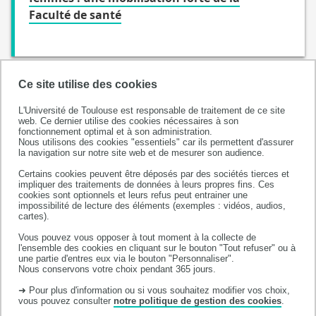
Faculté de santé
Ce site utilise des cookies
L'Université de Toulouse est responsable de traitement de ce site
web. Ce dernier utilise des cookies nécessaires à son
fonctionnement optimal et à son administration.
Nous utilisons des cookies "essentiels" car ils permettent d'assurer
la navigation sur notre site web et de mesurer son audience.
Certains cookies peuvent être déposés par des sociétés tierces et
Département d'odontologie
impliquer des traitements de données à leurs propres fins. Ces
cookies sont optionnels et leurs refus peut entrainer une
3, Chemin des Maraichers
impossibilité de lecture des éléments (exemples : vidéos, audios,
31062 Toulouse Cedex 9
cartes).
Tél. +33 (0)5 62 17 29 29
Vous pouvez vous opposer à tout moment à la collecte de
l'ensemble des cookies en cliquant sur le bouton "Tout refuser" ou à
Fax : +33 (0)5 61 25 47 19
une partie d'entres eux via le bouton "Personnaliser".
Email : dentaire.secretariat@univ-tlse3.fr
Nous conservons votre choix pendant 365 jours.
➜ Pour plus d'information ou si vous souhaitez modifier vos choix,
vous pouvez consulter
notre politique de gestion des cookies
.