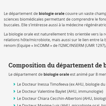
Le département de
biologie orale
couvre un vaste champ 
sciences biomédicales permettant de comprendre le foncti
buccales. Elle s’intéresse aussi à la médecine régénératr
La biologie orale est naturellement très orientée vers l
relations hôte/microbiote, mais aussi sur le lien entre l
renom (Equipe « InCOMM » de l’I2MC/INSERM (UMR 1297), E
Composition du département de b
Le département de
biologie orale
est animé par 8 me
Le Docteur Inessa Timofeeva (ex AHU, biologie d
Le Docteur Valentine Baylet (AHU, immunologie)
Le Docteur Chiara Cecchin-Albertoni (AHU, biolo
Le Docteur Maxime Luis (AHU, microbiote oral, bi