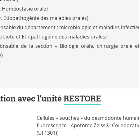
t Homéostasie orale)
t Etiopathogénie des maladies orales)
nsable du département ; microbiologie et maladies infectie
obiote et Etiopathogénie des maladies orales)
sable de la section « Biologie orale, chirurgie orale e
e)
tion avec l'unité
RESTORE
Cellules « souches » du desmodonte humain
fluorescence - Apotome Zeiss®; Collaborat
(UI 1301))