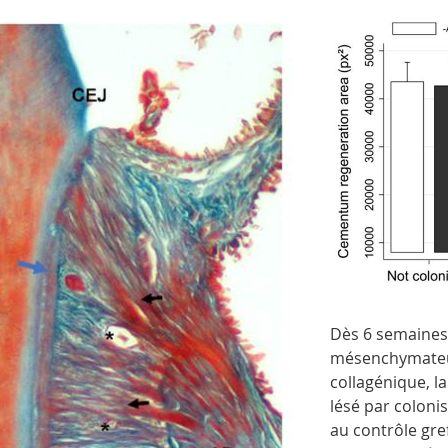
diagramme
Dès 6 semaines 
bio
mésenchymateus
collagénique, l
lésé par coloni
au contrôle gre