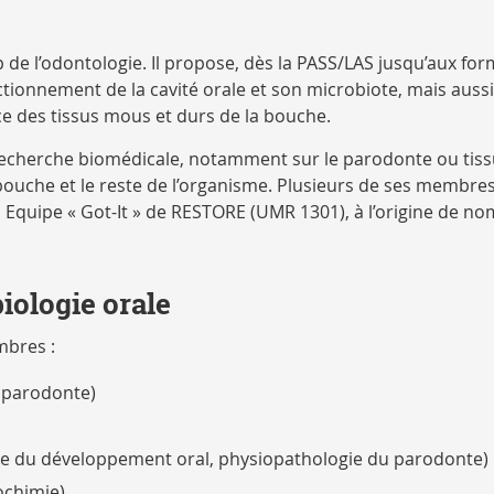
de l’odontologie. Il propose, dès la PASS/LAS jusqu’aux for
onnement de la cavité orale et son microbiote, mais aussi 
ice des tissus mous et durs de la bouche.
a recherche biomédicale, notamment sur le parodonte ou tiss
a bouche et le reste de l’organisme. Plusieurs de ses membr
quipe « Got-It » de RESTORE (UMR 1301), à l’origine de no
iologie orale
mbres :
u parodonte)
gie du développement oral, physiopathologie du parodonte)
ochimie)