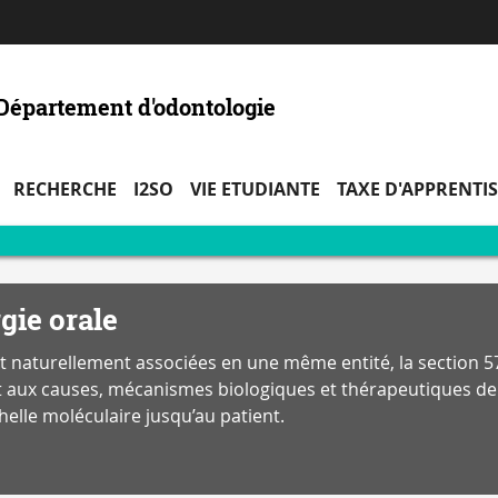
Aller
Navigation
Accès
Connexion
au
directs
contenu
 Département d'odontologie
RECHERCHE
I2SO
VIE ETUDIANTE
TAXE D'APPRENTI
gie orale
 naturellement associées en une même entité, la section 57
t aux causes, mécanismes biologiques et thérapeutiques de l
helle moléculaire jusqu’au patient.