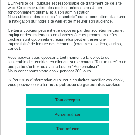
L'Université de Toulouse est responsable de traitement de ce site
web. Ce dernier utilise des cookies nécessaires à son
fonctionnement optimal et à son administration.
Nous utilisons des cookies "essentiels" car ils permettent d'assurer
la navigation sur notre site web et de mesurer son audience.
Département d'odontologie
Certains cookies peuvent être déposés par des sociétés tierces et
3, Chemin des Maraichers
impliquer des traitements de données à leurs propres fins. Ces
31062 Toulouse Cedex 9
cookies sont optionnels et leurs refus peut entrainer une
impossibilité de lecture des éléments (exemples : vidéos, audios,
Tél. +33 (0)5 62 17 29 29
cartes).
Fax : +33 (0)5 61 25 47 19
Vous pouvez vous opposer à tout moment à la collecte de
Email : dentaire.secretariat@univ-tlse3.fr
l'ensemble des cookies en cliquant sur le bouton "Tout refuser" ou à
une partie d'entres eux via le bouton "Personnaliser".
Nous conservons votre choix pendant 365 jours.
➜ Pour plus d'information ou si vous souhaitez modifier vos choix,
vous pouvez consulter
notre politique de gestion des cookies
.
Tout accepter
Mentions légales
Plan du site
Cookies
Accessibilité : non-
Personnaliser
conforme
Tout refuser
Call