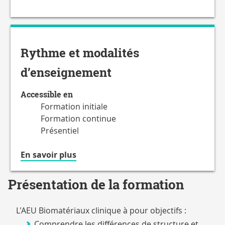
Rythme et modalités
d’enseignement
Accessible en
Formation initiale
Formation continue
Présentiel
à
En savoir plus
propos
du
Présentation de la formation
Accessible
en
L'AEU Biomatériaux clinique à pour objectifs :
Comprendre les différences de structure et