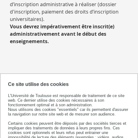
d’inscription administrative à réaliser (dossier
d'inscription, paiement des droits d’inscription
universitaires).
Vous devrez impérativement être inscrit(e)
administrativement avant le début des
enseignements.
Ce site utilise des cookies
L'Université de Toulouse est responsable de traitement de ce site
web. Ce dernier utilise des cookies nécessaires à son
fonctionnement optimal et à son administration.
Nous utilisons des cookies "essentiels" car ils permettent d'assurer
la navigation sur notre site web et de mesurer son audience.
Département d'odontologie
Certains cookies peuvent être déposés par des sociétés tierces et
3, Chemin des Maraichers
impliquer des traitements de données à leurs propres fins. Ces
31062 Toulouse Cedex 9
cookies sont optionnels et leurs refus peut entrainer une
impossibilité de lecture des éléments (exemples : vidéos, audios,